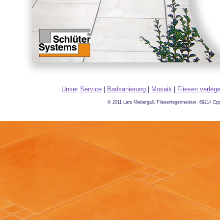
Unser Service
|
Badsanierung
|
Mosaik
|
Fliesen verleg
© 2011 Lars Niebergall, Fliesenlegermeister, 69214 E